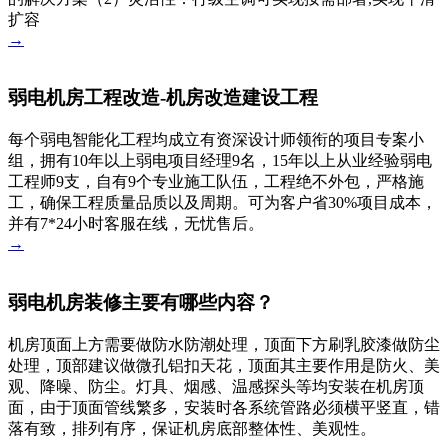
扩容
→
弱电机房工程改造-机房改造建设工程
每个弱电智能化工程均成立有资深设计师领衔的项目专案小
组，拥有10年以上弱电项目经理9名，15年以上从业经验弱电
工程师9支，自有9个专业施工队伍，工程绝不外包，严格施
工，确保工程质量品质以及周期。可为客户省30%项目成本，
并有7*24小时客服在线，无忧售后。
→
弱电机房装修主要有哪些内容？
机房顶面上方需要做防水防潮处理，顶面下方刷乳胶漆做防尘
处理，顶部建议做微孔铝扣天花，顶面其主要作用是防火、美
观、降噪、防尘。灯具、烟感、温感探头等均安装在机房顶
面，由于顶面管线繁多，安装时各系统管路必须横平竖直，错
落有致，排列有序，保证机房底部整体性、美观性。