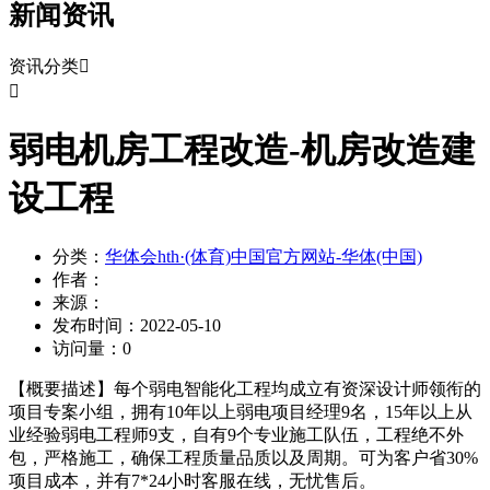
新闻资讯
资讯分类


弱电机房工程改造-机房改造建
设工程
分类：
华体会hth·(体育)中国官方网站-华体(中国)
作者：
来源：
发布时间：
2022-05-10
访问量：
0
【概要描述】
每个弱电智能化工程均成立有资深设计师领衔的
项目专案小组，拥有10年以上弱电项目经理9名，15年以上从
业经验弱电工程师9支，自有9个专业施工队伍，工程绝不外
包，严格施工，确保工程质量品质以及周期。可为客户省30%
项目成本，并有7*24小时客服在线，无忧售后。