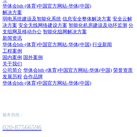
→
华体会hth·(体育)中国官方网站-华体(中国)
解决方案
弱电系统建设及智能化系统
信息安全整体解决方案
安全云解
决方案
安全无线网络建设方案
智能化机房建设及动环监测
分
支组网及移动办公
智能化组网解决方案
新闻资讯
华体会hth·(体育)中国官方网站-华体(中国)
行业新闻
工程案例
国内案例
国外案例
关于我们
公司简介
华体会hth·(体育)中国官方网站-华体(中国)
荣誉资质
发展历程
合作品牌
华体会hth·(体育)中国官方网站-华体(中国)
华体会hth·(体育)中国官方网站-华体(中国)
服务热线：
020-87566596