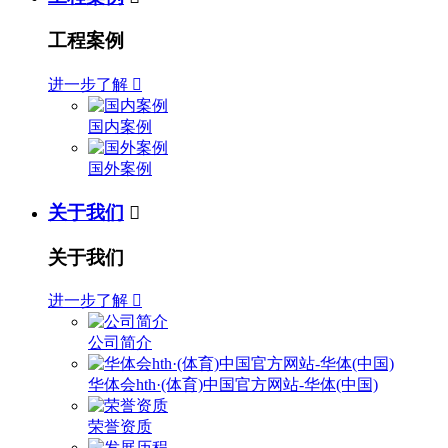
工程案例
进一步了解

国内案例
国外案例
关于我们

关于我们
进一步了解

公司简介
华体会hth·(体育)中国官方网站-华体(中国)
荣誉资质