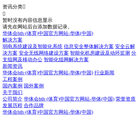
资讯分类


暂时没有内容信息显示
请先在网站后台添加数据记录。
华体会hth·(体育)中国官方网站-华体(中国)
解决方案
弱电系统建设及智能化系统
信息安全整体解决方案
安全云解
决方案
安全无线网络建设方案
智能化机房建设及动环监测
分
支组网及移动办公
智能化组网解决方案
新闻资讯
华体会hth·(体育)中国官方网站-华体(中国)
行业新闻
工程案例
国内案例
国外案例
关于我们
公司简介
华体会hth·(体育)中国官方网站-华体(中国)
荣誉资质
发展历程
合作品牌
华体会hth·(体育)中国官方网站-华体(中国)
华体会hth·(体育)中国官方网站-华体(中国)