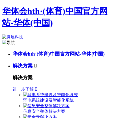
华体会hth·(体育)中国官方网
站-华体(中国)
华体会hth·(体育)中国官方网站-华体(中国)
解决方案

解决方案
进一步了解

弱电系统建设及智能化系统
信息安全整体解决方案