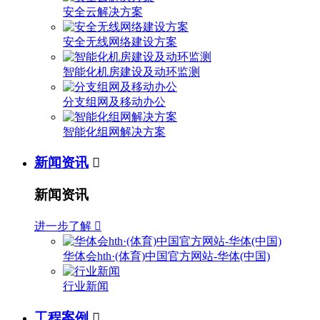
安全云解决方案
安全无线网络建设方案
智能化机房建设及动环监测
分支组网及移动办公
智能化组网解决方案
新闻资讯

新闻资讯
进一步了解

华体会hth·(体育)中国官方网站-华体(中国)
行业新闻
工程案例
