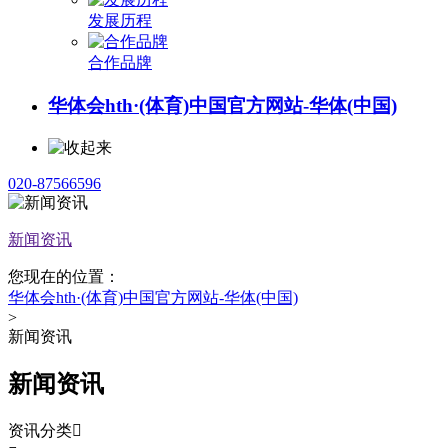
发展历程
合作品牌
华体会hth·(体育)中国官方网站-华体(中国)
020-87566596
新闻资讯
您现在的位置：
华体会hth·(体育)中国官方网站-华体(中国)
>
新闻资讯
新闻资讯
资讯分类
