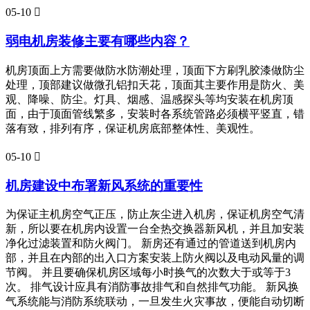
05-10

弱电机房装修主要有哪些内容？
机房顶面上方需要做防水防潮处理，顶面下方刷乳胶漆做防尘
处理，顶部建议做微孔铝扣天花，顶面其主要作用是防火、美
观、降噪、防尘。灯具、烟感、温感探头等均安装在机房顶
面，由于顶面管线繁多，安装时各系统管路必须横平竖直，错
落有致，排列有序，保证机房底部整体性、美观性。
05-10

机房建设中布署新风系统的重要性
为保证主机房空气正压，防止灰尘进入机房，保证机房空气清
新，所以要在机房内设置一台全热交换器新风机，并且加安装
净化过滤装置和防火阀门。 新房还有通过的管道送到机房内
部，并且在内部的出入口方案安装上防火阀以及电动风量的调
节阀。 并且要确保机房区域每小时换气的次数大于或等于3
次。 排气设计应具有消防事故排气和自然排气功能。 新风换
气系统能与消防系统联动，一旦发生火灾事故，便能自动切断