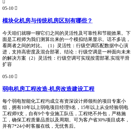

05-10

模块化机房与传统机房区别有哪些？
今天咱们就聊一聊它们之间的灵活性及可靠性和节能效果。下
面是工程师为我们测算出来的一个模拟结果显示。话不多说，
看两者之间的对比。（1）灵活性：行级空调匹配数据中心演
进，支持高密度及混合部署。结论：行级空调是一种面向未来
的解决方案（2）灵活性：行级空调可实现按需部署,实现平滑
扩容
05-10

弱电机房工程改造-机房改造建设工程
每个弱电智能化工程均成立有资深设计师领衔的项目专案小
组，拥有10年以上弱电项目经理9名，15年以上从业经验弱电
工程师9支，自有9个专业施工队伍，工程绝不外包，严格施
工，确保工程质量品质以及周期。可为客户省30%项目成本，
并有7*24小时客服在线，无忧售后。