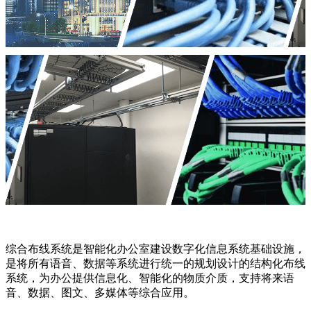
综合布线系统是智能化办公室建设数字化信息系统基础设施，
是将所有语音、数据等系统进行统一的规划设计的结构化布线
系统，为办公提供信息化、智能化的物质介质，支持将来语
音、数据、图文、多媒体等综合应用。