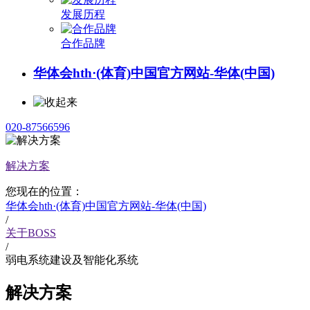
发展历程
合作品牌
华体会hth·(体育)中国官方网站-华体(中国)
020-87566596
解决方案
您现在的位置：
华体会hth·(体育)中国官方网站-华体(中国)
/
关于BOSS
/
弱电系统建设及智能化系统
解决方案