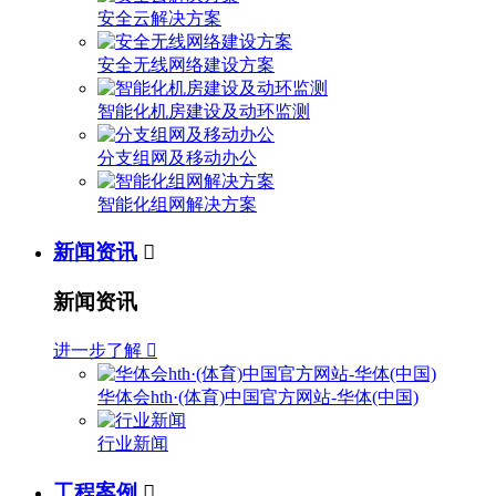
安全云解决方案
安全无线网络建设方案
智能化机房建设及动环监测
分支组网及移动办公
智能化组网解决方案
新闻资讯

新闻资讯
进一步了解

华体会hth·(体育)中国官方网站-华体(中国)
行业新闻
工程案例
